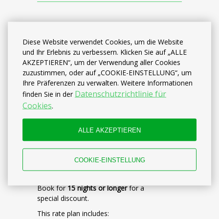
Diese Website verwendet Cookies, um die Website
und Ihr Erlebnis zu verbessern. Klicken Sie auf „ALLE
AKZEPTIEREN“, um der Verwendung aller Cookies
zuzustimmen, oder auf „COOKIE-EINSTELLUNG“, um
Ihre Präferenzen zu verwalten. Weitere Informationen
Datenschutzrichtlinie für
finden Sie in der
Cookies
.
ALLE AKZEPTIEREN
(20% off) Long
stay 15 up to 29
nights
COOKIE-EINSTELLUNG
Book for
15 nights or longer
for a
special discount.
This rate plan includes: