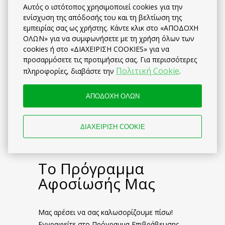
Πρόγραμμα
Αυτός ο ιστότοπος χρησιμοποιεί cookies για την
ενίσχυση της απόδοσής του και τη βελτίωση της
επιβράβευσης
εμπειρίας σας ως χρήστης. Κάντε κλικ στο «ΑΠΟΔΟΧΗ
ΟΛΩΝ» για να συμφωνήσετε με τη χρήση όλων των
cookies ή στο «ΔΙΑΧΕΙΡΙΣΗ COOKIES» για να
προσαρμόσετε τις προτιμήσεις σας. Για περισσότερες
Πολιτική Cookie
πληροφορίες, διαβάστε την
.
ΑΠΟΔΟΧΗ ΟΛΩΝ
ΔΙΑΧΕΙΡΙΣΗ COOKIE
Το Πρόγραμμα
Αφοσίωσής Μας
Μας αρέσει να σας καλωσορίζουμε πίσω!
Εγγραφείτε στο Πρόγραμμα Επιβράβευσης