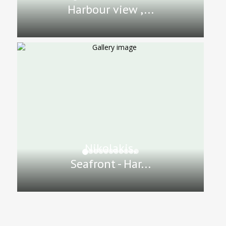
Harbour view ,...
Nikolakis,
Seafront - Har...