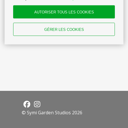
Mon compte
AUTORISER TOUS LES COOKIES
Inscrivez-vous à notre programme de
fidélité, cumulez des nuits et profitez
GÉRER LES COOKIES
d'avantages exclusifs pendant votre séjour.
© Symi Garden Studios 2026