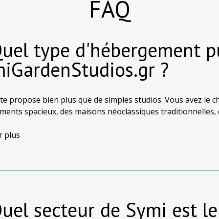
FAQ
Quel type d'hébergement pu
iGardenStudios.gr ?
te propose bien plus que de simples studios. Vous avez le c
ents spacieux, des maisons néoclassiques traditionnelles, d
dans toute l'île de Symi. Que vous prépariez une escapade r
é, vous trouverez un hébergement adapté à vos goûts et à 
r plus
Quel secteur de Symi est 