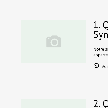
1. 
Sym
Notre si
appartem
privées 
prolong
Voi
2. 