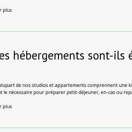
 minutes du front de mer, tandis que d'autres, en position 
iques.
r plus
Les hébergements sont-ils 
 plupart de nos studios et appartements comprennent une k
t le nécessaire pour préparer petit-déjeuner, en-cas ou rep
te option si vous appréciez la flexibilité de la formule en au
r plus