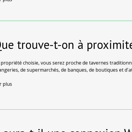
Que trouve-t-on à proximi
 propriété choisie, vous serez proche de tavernes traditionne
angeries, de supermarchés, de banques, de boutiques et d'
lement bien situés près des arrivées de ferry et des départs d
r plus