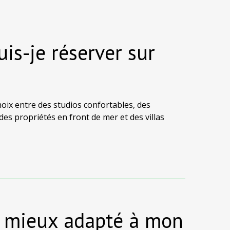
is-je réserver sur
hoix entre des studios confortables, des
es propriétés en front de mer et des villas
omantique, des vacances en famille ou un séjour
votre budget.
le mieux adapté à mon