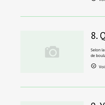
8. 
Selon la
de boul
sont éga
de l'île.
Voi