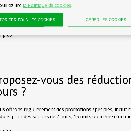
euillez lire
la Politique de cookies
.
 certaines propriétés sont parfaites pour les couples, nous
 plus grands avec plusieurs chambres, idéaux pour les famil
TORISER TOUS LES COOKIES
GÉRER LES COOKIES
nt de longs séjours ensemble.
r plus
Proposez-vous des réductio
ours ?
us offrons régulièrement des promotions spéciales, incluan
éduits pour des séjours de 7 nuits, 15 nuits ou même d'un mo
ouvrir les dernières bonnes affaires avant de réserver.
r plus