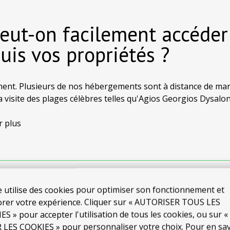
Peut-on facilement accéde
uis vos propriétés ?
ent. Plusieurs de nos hébergements sont à distance de marc
 la visite des plages célèbres telles qu'Agios Georgios Dysa
xplorer le littoral est l'un des points forts d'un séjour à Symi
r plus
e utilise des cookies pour optimiser son fonctionnement et
Vos hébergements sont-ils 
orer votre expérience. Cliquer sur « AUTORISER TOUS LES
S » pour accepter l'utilisation de tous les cookies, ou sur «
aux groupes ?
 LES COOKIES » pour personnaliser votre choix. Pour en sav