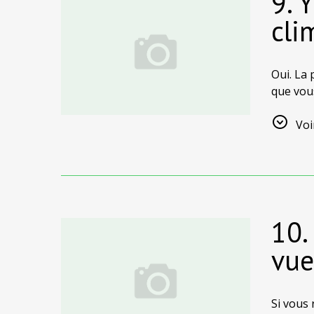
9. 
cli
Oui. La 
que vous
insulair
Voi
10.
vue
Si vous 