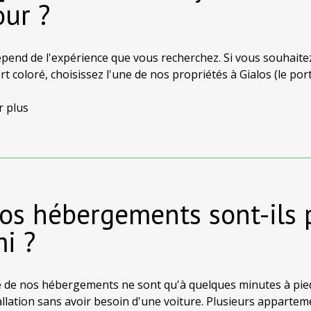
our ?
pend de l'expérience que vous recherchez. Si vous souhaitez
rt coloré, choisissez l'une de nos propriétés à Gialos (le port
oramique sur la mer ou une atmosphère plus calme, vous t
 parties de l'île. Chaque page de propriété indique son empl
r plus
Vos hébergements sont-ils 
i ?
e nos hébergements ne sont qu'à quelques minutes à pied du 
tallation sans avoir besoin d'une voiture. Plusieurs appart