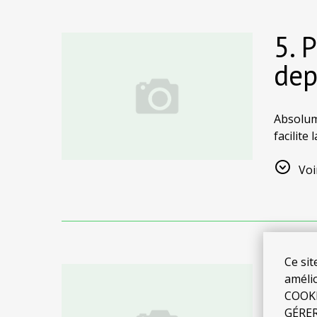
5. 
dep
Absolum
facilite
Beach. E
Voi
Ce sit
6. 
améli
COOKIE
et 
GÉRER