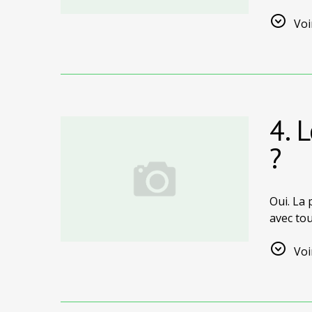
quelques
panoram
Voi
4. 
?
Oui. La
avec tou
excellen
Voi