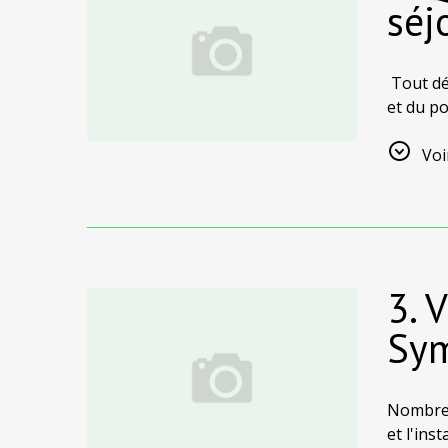
séj
Tout dé
et du po
vue pan
d'autres
Voi
3. 
Sym
Nombre d
et l'ins