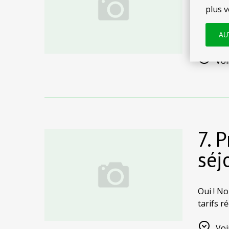
plus v
Oui. Si
maisons
AU
prévoya
Voi
7. 
séj
Oui ! No
tarifs r
pour déc
Voi