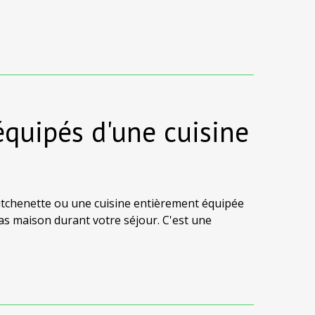
surélevée, offrent de magnifiques vues
équipés d'une cuisine
itchenette ou une cuisine entièrement équipée
as maison durant votre séjour. C'est une
tonomie.